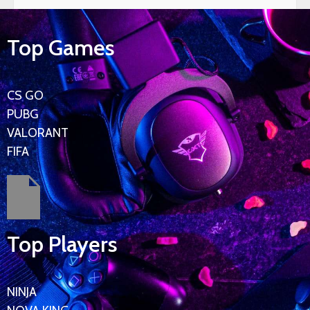
Top Games
CS GO
PUBG
VALORANT
FIFA
Top Players
NINJA