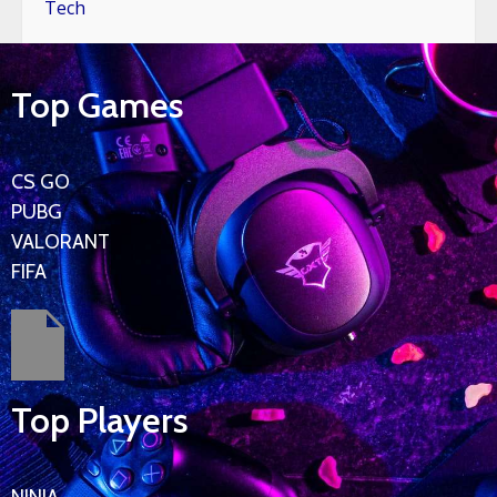
Tech
Top Games
CS GO
PUBG
VALORANT
FIFA
Top Players