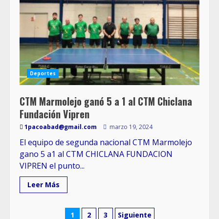
Deportes
CTM Marmolejo ganó 5 a 1 al CTM Chiclana
Fundación Vipren
1pacoabad@gmail.com
marzo 19, 2024
El equipo de segunda nacional CTM Marmolejo
gano 5 a1 al CTM CHICLANA FUNDACION
VIPREN el punto...
Leer Más
1
2
3
Siguiente